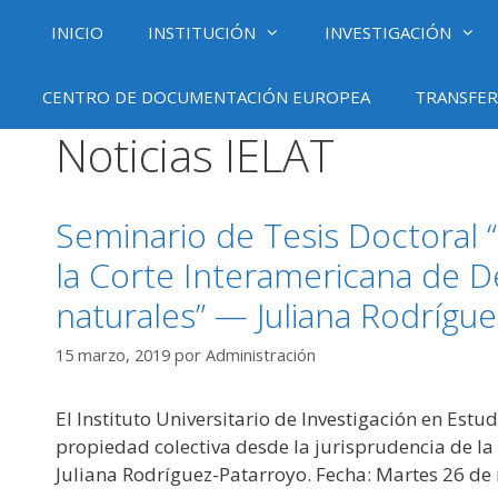
Saltar
INICIO
INSTITUCIÓN
INVESTIGACIÓN
al
contenido
CENTRO DE DOCUMENTACIÓN EUROPEA
TRANSFER
Noticias IELAT
Seminario de Tesis Doctoral “
la Corte Interamericana de 
naturales” — Juliana Rodrígu
15 marzo, 2019
por
Administración
El Instituto Universitario de Investigación en Estu
propiedad colectiva desde la jurisprudencia de l
Juliana Rodríguez-Patarroyo. Fecha: Martes 26 de