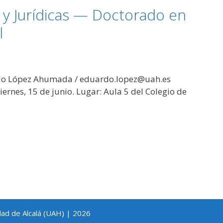
s y Jurídicas — Doctorado en
l
ardo López Ahumada / eduardo.lopez@uah.es
ernes, 15 de junio. Lugar: Aula 5 del Colegio de
dad de Alcalá (UAH) | 2026