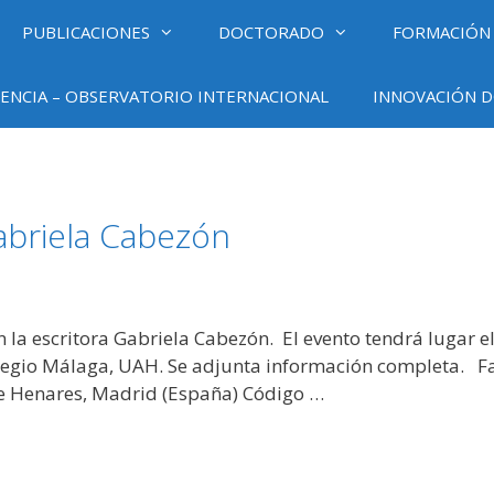
PUBLICACIONES
DOCTORADO
FORMACIÓN
ENCIA – OBSERVATORIO INTERNACIONAL
INNOVACIÓN D
abriela Cabezón
n la escritora Gabriela Cabezón. El evento tendrá lugar e
Colegio Málaga, UAH. Se adjunta información completa. F
 de Henares, Madrid (España) Código …