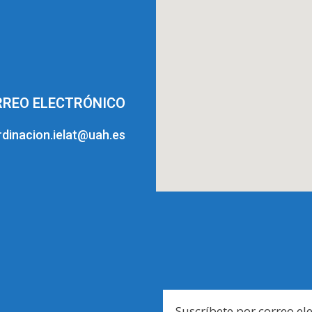
REO ELECTRÓNICO
dinacion.ielat@uah.es
Suscríbete por correo el