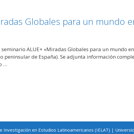
radas Globales para un mundo e
 del seminario ALUE+ «Miradas Globales para un mundo en 
io peninsular de España). Se adjunta información complet
io …
de Investigación en Estudios Latinoamericanos (IELAT) | Universi