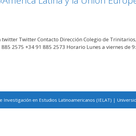
 «América Latina y la Unión Europ
witter Twitter Contacto Dirección Colegio de Trinitarios
1 885 2575 +34 91 885 2573 Horario Lunes a viernes de 9:0
de Investigación en Estudios Latinoamericanos (IELAT) | Universi