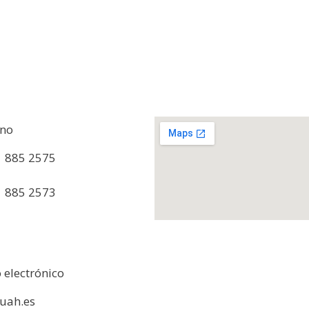
ono
1 885 2575
1 885 2573
 electrónico
uah.es